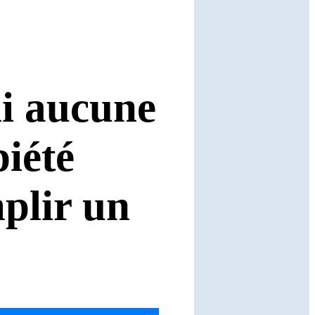
i aucune
piété
plir un