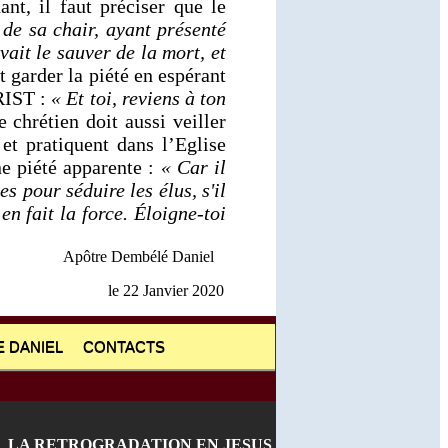
nt, il faut préciser que le
s de sa chair, ayant présenté
vait le sauver de la mort, et
t garder la piété en espérant
RIST :
« Et toi, reviens à ton
 chrétien doit aussi veiller
 et pratiquent dans l’Eglise
ne piété apparente :
« Car il
s pour séduire les élus, s'il
en fait la force. Éloigne-toi
Apôtre Dembélé Daniel
le 22 Janvier 2020
 DANIEL
CONTACTS
LA RETROGRADATION EN JESUS