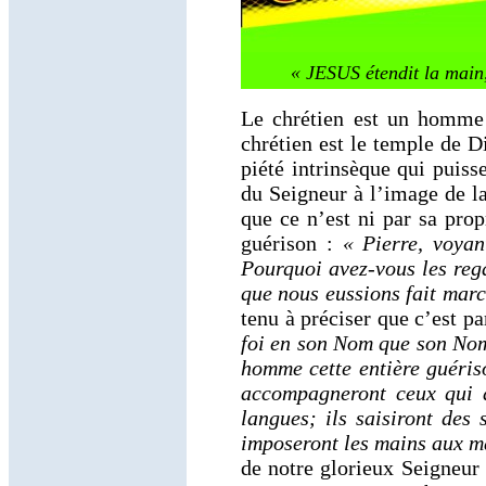
« JESUS étendit la main, 
Le chrétien est un homme
chrétien est le temple de D
piété intrinsèque qui puis
du Seigneur à l’image de la
que ce n’est ni par sa prop
guérison :
« Pierre, voyan
Pourquoi avez-vous les rega
que nous eussions fait mar
tenu à préciser que c’est 
foi en son Nom que son Nom 
homme cette entière guéris
accompagneront ceux qui a
langues; ils saisiront des 
imposeront les mains aux ma
de notre glorieux Seigneur 