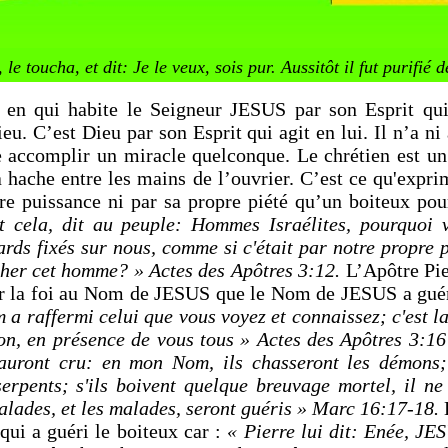
le toucha, et dit: Je le veux, sois pur. Aussitôt il fut purifié 
 en qui habite le Seigneur JESUS par son Esprit qu
ieu. C’est Dieu par son Esprit qui agit en lui. Il n’a n
se accomplir un miracle quelconque. Le chrétien est un
 hache entre les mains de l’ouvrier. C’est ce qu'expri
re puissance ni par sa propre piété qu’un boiteux pour
t cela, dit au peuple: Hommes Israélites, pourquoi 
rds fixés sur nous, comme si c'était par notre propre 
cher cet homme? » Actes des Apôtres 3:12.
L’Apôtre Pier
par la foi au Nom de JESUS que le Nom de JESUS a guér
a raffermi celui que vous voyez et connaissez; c'est la 
on, en présence de vous tous » Actes des Apôtres 3:16
uront cru: en mon Nom, ils chasseront les démons; 
serpents; s'ils boivent quelque breuvage mortel, il ne
lades, et les malades, seront guéris » Marc 16:17-18.
E
qui a guéri le boiteux car :
« Pierre lui dit: Enée, JE