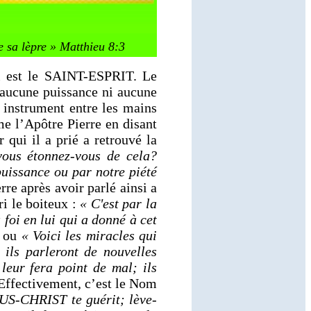
de sa lèpre » Matthieu 8:3
i est le SAINT-ESPRIT. Le
i aucune puissance ni aucune
 instrument entre les mains
me l’Apôtre Pierre en disant
 qui il a prié a retrouvé la
vous étonnez-vous de cela?
puissance ou par notre piété
re après avoir parlé ainsi a
i le boiteux :
« C'est par la
foi en lui qui a donné à cet
ou
« Voici les miracles qui
ils parleront de nouvelles
 leur fera point de mal; ils
ffectivement, c’est le Nom
SUS-CHRIST te guérit; lève-