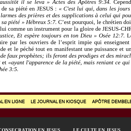
 aussitôt il se leva » Actes des Apôtres 9:34.
Cependa
e de sa piété en JESUS :
« C'est lui qui, dans les jour
larmes des prières et des supplications à celui qui pou
 sa piété » Hébreux 5:7.
C’est pourquoi, le chrétien doi
e lui comme un instrument pour la gloire de JESUS-CH
justice, Et espère toujours en ton Dieu » Osée 12:7.
Le
ire par les ouvriers de l’esprit impie qui enseignent
de et le péché tout en manifestant une puissance et u
 de faux prophètes; ils feront des prodiges et des miracle
2
et
«ayant l'apparence de la piété, mais reniant ce qui 
hée 3:5.
L EN LIGNE
LE JOURNAL EN KIOSQUE
APÔTRE DEMBELE
CONSECRATION EN JESUS
LE CULTE EN JESUS