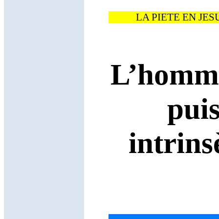
LA PIETE EN JES
L’homme
puis
intrin