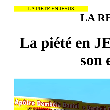
LA PIETE EN JESUS
LA R
La piété en J
son 